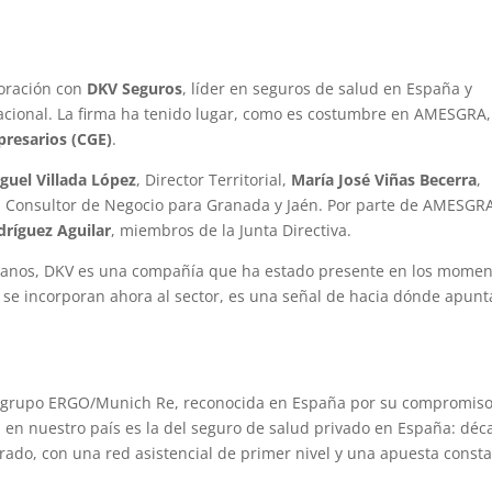
oración con
DKV Seguros
, líder en seguros de salud en España y
nacional. La firma ha tenido lugar, como es costumbre en AMESGRA,
resarios (CGE)
.
guel Villada López
, Director Territorial,
María José Viñas Becerra
,
, Consultor de Negocio para Granada y Jaén. Por parte de AMESGR
dríguez Aguilar
, miembros de la Junta Directiva.
teranos, DKV es una compañía que ha estado presente en los mome
 se incorporan ahora al sector, es una señal de hacia dónde apunt
l grupo ERGO/Munich Re, reconocida en España por su compromis
ria en nuestro país es la del seguro de salud privado en España: dé
ado, con una red asistencial de primer nivel y una apuesta const