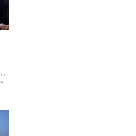
 la
ia.