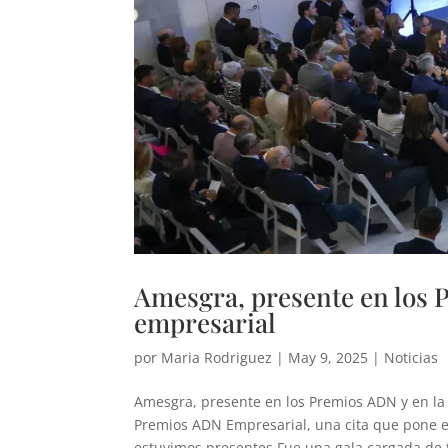
Amesgra, presente en los P
empresarial
por
Maria Rodriguez
|
May 9, 2025
|
Noticias
Amesgra, presente en los Premios ADN y en la
Premios ADN Empresarial, una cita que pone en 
estuvimos presentes.Fue una gala cargada de t