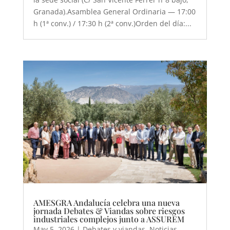
Granada).Asamblea General Ordinaria — 17:00
h (1ª conv.) / 17:30 h (2ª conv.)Orden del día:...
AMESGRA Andalucía celebra una nueva
jornada Debates & Viandas sobre riesgos
industriales complejos junto a ASSUREM
May 5, 2026
|
Debates y viandas
,
Noticias